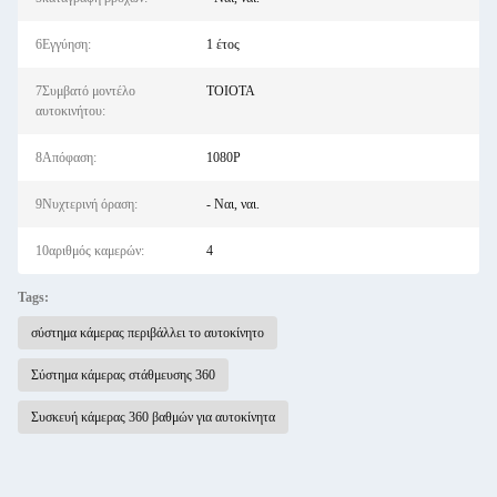
6Εγγύηση:
1 έτος
7Συμβατό μοντέλο
ΤΟΙΟΤΑ
αυτοκινήτου:
8Απόφαση:
1080P
9Νυχτερινή όραση:
- Ναι, ναι.
10αριθμός καμερών:
4
Tags:
σύστημα κάμερας περιβάλλει το αυτοκίνητο
Σύστημα κάμερας στάθμευσης 360
Συσκευή κάμερας 360 βαθμών για αυτοκίνητα