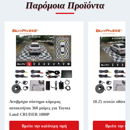
Παρόμοια Προϊόντα
Αντιβρύχιο σύστημα κάμερας
10.25 ιντσών οθόνη 
αυτοκινήτου 360 μοίρες για Toyota
Land CRUISER 1080P
Βρείτε την καλύτερη τιμή
Βρείτε την κα