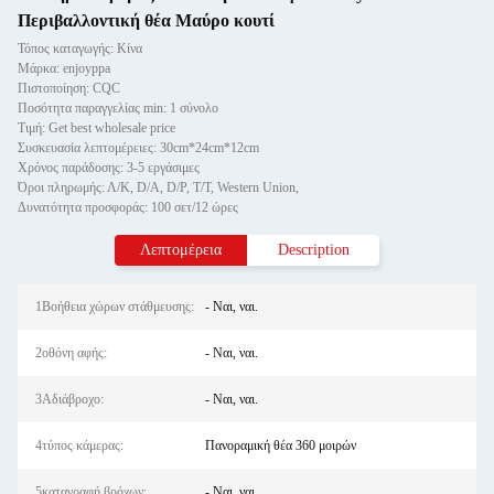
Περιβαλλοντική θέα Μαύρο κουτί
Τόπος καταγωγής: Κίνα
Μάρκα: enjoyppa
Πιστοποίηση: CQC
Ποσότητα παραγγελίας min: 1 σύνολο
Τιμή: Get best wholesale price
Συσκευασία λεπτομέρειες: 30cm*24cm*12cm
Χρόνος παράδοσης: 3-5 εργάσιμες
Όροι πληρωμής: Λ/Κ, D/A, D/P, T/T, Western Union,
Δυνατότητα προσφοράς: 100 σετ/12 ώρες
Λεπτομέρεια
Description
1Βοήθεια χώρων στάθμευσης:
- Ναι, ναι.
2οθόνη αφής:
- Ναι, ναι.
3Αδιάβροχο:
- Ναι, ναι.
4τύπος κάμερας:
Πανοραμική θέα 360 μοιρών
5καταγραφή βρόχων:
- Ναι, ναι.