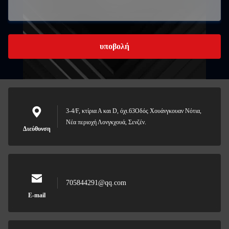
υποβολή
3-4/F, κτίρια Α και D, όχι.63Οδός Χουάνγκουαν Νότια,
Νέα περιοχή Λονγκχουά, Σενζέν.
Διεύθυνση
705844291@qq.com
E-mail