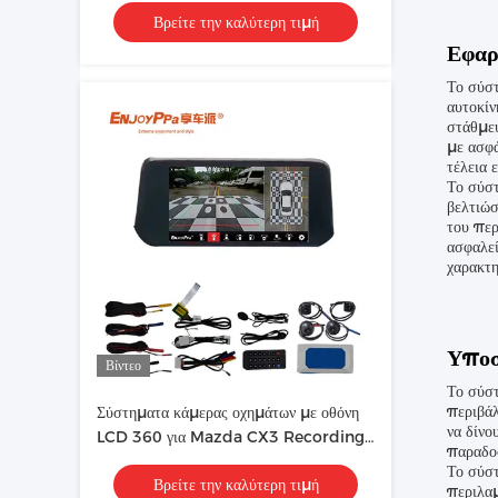
Βρείτε την καλύτερη τιμή
Εφαρ
Το σύστ
αυτοκίν
στάθμευ
με ασφά
τέλεια 
Το σύστ
βελτιώσ
του περ
ασφαλεί
χαρακτη
Υποσ
Βίντεο
Το σύστ
περιβάλ
Σύστηματα κάμερας οχημάτων με οθόνη
να δίνο
LCD 360 για Mazda CX3 Recording
παραδοσ
Decorder HD Camera
Το σύστ
Βρείτε την καλύτερη τιμή
περιλαμ