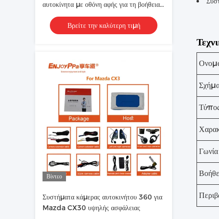
Σύσ
αυτοκίνητα με οθόνη αφής για τη βοήθεια
στάθμευσης Mazda CX8
Βρείτε την καλύτερη τιμή
Τεχν
Ονομα
Σχήμ
Τύπο
Χαρακ
Γωνία
Βοήθε
Βίντεο
Περιβ
Συστήματα κάμερας αυτοκινήτου 360 για
Mazda CX30 υψηλής ασφάλειας