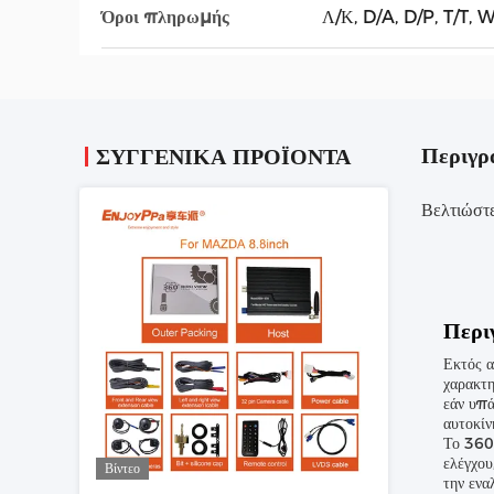
Όροι πληρωμής
Λ/Κ, D/A, D/P, T/T
Περιγρ
ΣΥΓΓΕΝΙΚΆ ΠΡΟΪΌΝΤΑ
Βελτιώστ
Περι
Εκτός α
χαρακτη
εάν υπά
αυτοκίν
Το 360
ελέγχου
Βίντεο
την ενα