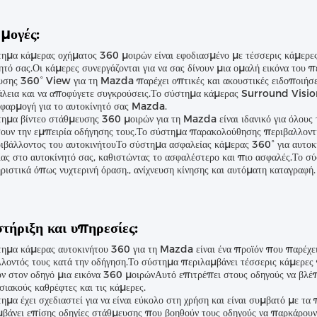
μογές:
ημα κάμερας οχήματος 360 μοιρών είναι εφοδιασμένο με τέσσερις κάμερε
ητό σας.Οι κάμερες συνεργάζονται για να σας δίνουν μια ομαλή εικόνα του 
σης 360° View για τη Mazda παρέχει οπτικές και ακουστικές ειδοποιήσεις
λεια και να αποφύγετε συγκρούσεις.Το σύστημα κάμερας Surround Vision
εφαρμογή για το αυτοκίνητό σας Mazda.
ημα βίντεο στάθμευσης 360 μοιρών για τη Mazda είναι ιδανικό για όλους
ουν την εμπειρία οδήγησης τους.Το σύστημα παρακολούθησης περιβαλλοντ
ιβάλλοντος του αυτοκινήτουΤο σύστημα ασφαλείας κάμερας 360° για αυτο
ας στο αυτοκίνητό σας, καθιστώντας το ασφαλέστερο και πιο ασφαλές.Το σ
ριστικά όπως νυχτερινή όραση., ανίχνευση κίνησης και αυτόματη καταγραφή.
τήριξη και υπηρεσίες:
ημα κάμερας αυτοκινήτου 360 για τη Mazda είναι ένα προϊόν που παρέχει
λοντός τους κατά την οδήγηση.Το σύστημα περιλαμβάνει τέσσερις κάμερες
υν στον οδηγό μια εικόνα 360 μοιρώνΑυτό επιτρέπει στους οδηγούς να βλέπ
ιακούς καθρέφτες και τις κάμερες.
ημα έχει σχεδιαστεί για να είναι εύκολο στη χρήση και είναι συμβατό με 
βάνει επίσης οδηγίες στάθμευσης που βοηθούν τους οδηγούς να παρκάρουν 