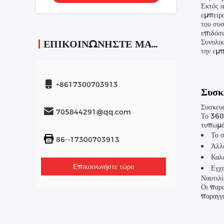
Εκτός 
εμπειρο
του συσ
επιδόσε
Συνολι
ΕΠΙΚΟΙΝΩΝΉΣΤΕ ΜΑΖΊ ΜΑΣ
την εμπ
+8617300703913
Συσκ
Συσκευα
705844291@qq.com
Το 360 
τυπωμέ
Το 
86--17300703913
Άλλε
Καλώ
Επικοινωνήστε τώρα
Εγχε
Ναυτιλί
Οι παρα
παραγγε