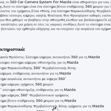
ικά, το 360 Car Camera System For Mazda είναι απαραίτητο για τους οδ
ς.Αυτό το σύστημα είναι ένα σύστημα βίντεο στάθμευσης 360 μοιρών για
λλοντος του οχήματος.Είναι επίσης ένα σύστημα παρακολούθησης περιβαλλ
βάνει τέσσερις κάμερες υψηλής ποιότητας που προσφέρουν καθαρές εικόνε
ητα που μπορεί να βοηθήσει στην αποτροπή κλοπών και βανδαλισμού.Οι κάμε
 κατάλληλες για χρήση σε όλες τις καιρικές συνθήκες.Αυτό το σύστημα είν
α βελτιώσει την εμπειρία οδήγησης και να ενισχύσει την ασφάλεια του οχήματ
κτηριστικά:
μασία προϊόντος: Σύστημα κάμερας αυτοκινήτου 360 για τη Mazda
κόσμιο σύστημα κάμερας υποστήριξης για τη Mazda
τημα παρακολούθησης 360° περιβαλλοντικής θέσης
 κάμερας στάθμευσης αυτοκινήτου για τη Mazda
τημα ασφαλείας αυτοκινήτου με κάμερα 360°
τημα κάμερας οχήματος 360 μοιρών
° σύστημα υποστήριξης στάθμευσης για τη Mazda
τημα κάμερας 360° περιβαλλοντικού οράματος
τημα βίντεο στάθμευσης 360 μοιρών για τη Mazda
τημα παρακολούθησης περιβαλλοντικής θέσης οχήματος για τη Mazda