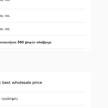
ι, ναι.
ι, ναι.
υτοκινήτου 360 μοιρών αδιάβροχο
t best wholesale price
 εργάσιμες