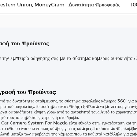
, Western Union, MoneyGram
Δυνατότητα προσφοράς
100
αφή του προϊόντος
ε την εμπειρία οδήγησης σας με το σύστημα κάμερας αυτοκινήτο
γραφή του προϊόντος:
πό τις δυνατότητες στάθμευσης, το σύστημα ασφαλείας κάμερας 360° για αυ
ριστικό ασφαλείας.,Το σύστημα είναι επίσης εξοπλισμένο με λειτουργία ανί
ρχει οποιαδήποτε κίνηση γύρω από το αυτοκίνητό τους.Αυτό το χαρακτηριστι
ητό τους σε δημόσιους χώρους ή στο δρόμο.
 Car Camera System For Mazda είναι εύκολο στην εγκατάσταση και τη χ
, το οποίο είναι ο κεντρικός κόμβος για τις κάμερες.,Το σύστημα περιλαμβάν
λλαγή μεταξύ των προβολών της κάμερας.που τα καθιστά κατάλληλα για χρήση