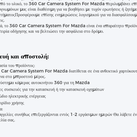
από το υλικό, το 360 Car Camera System For Mazda περιλαμβάνει επίση
γνωμόνων μας είναι διαθέσιμη για να βοηθήσει με τυχόν ερωτήσεις ή ζητή
τήματοςΠροσφέρουμε επίσης ενημερώσεις λογισμικού για να διασφαλίσουμε 
ις.
κά, το 360 Car Camera System For Mazda είναι ένα απαραίτητο προϊόν γ
ειρία οδήγησης και να βελτιώσει την ασφάλεια στο δρόμο.
ευή και αποστολή:
σία του προϊόντος:
Car Camera System For Mazda διατίθεται σε ένα ανθεκτικό χαρτόκουτο μ
να στο μπροστινό μέρος.
σύστημα κάμερας αυτοκινήτου 360 για τη Mazda
ς συσκευές για την κατασκευή ή την κατασκευή οχημάτων
διο ηλεκτρικής ενέργειας
ιρίδιο χρήσης
α:
γγελίες συνήθως επεξεργάζονται εντός 1-2 εργάσιμων ημερών Θα λάβετε έ
λία σας.