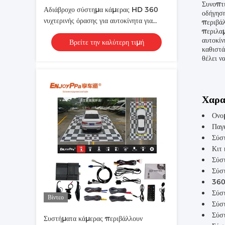
Συνοπτ
Αδιάβροχο σύστημα κάμερας HD 360
οδήγηση
νυχτερινής όρασης για αυτοκίνητα για
περιβά
περιλαμ
οθόνη 8,8 ιντσών Mazda
αυτοκίν
Βρείτε την καλύτερη τιμή
καθιστά
θέλει ν
Χαρα
Ονο
Παγ
Σύσ
Κιτ
Σύσ
Σύσ
360
Σύσ
Βίντεο
Σύσ
Σύσ
Συστήματα κάμερας περιβάλλουν