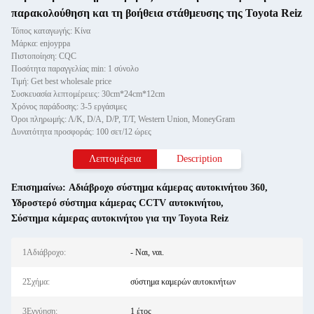
παρακολούθηση και τη βοήθεια στάθμευσης της Toyota Reiz
Τόπος καταγωγής: Κίνα
Μάρκα: enjoyppa
Πιστοποίηση: CQC
Ποσότητα παραγγελίας min: 1 σύνολο
Τιμή: Get best wholesale price
Συσκευασία λεπτομέρειες: 30cm*24cm*12cm
Χρόνος παράδοσης: 3-5 εργάσιμες
Όροι πληρωμής: Λ/Κ, D/A, D/P, T/T, Western Union, MoneyGram
Δυνατότητα προσφοράς: 100 σετ/12 ώρες
Λεπτομέρεια
Description
Επισημαίνω:
Αδιάβροχο σύστημα κάμερας αυτοκινήτου 360
,
Υδροστερό σύστημα κάμερας CCTV αυτοκινήτου
,
Σύστημα κάμερας αυτοκινήτου για την Toyota Reiz
1Αδιάβροχο:
- Ναι, ναι.
2Σχήμα:
σύστημα καμερών αυτοκινήτων
3Εγγύηση:
1 έτος