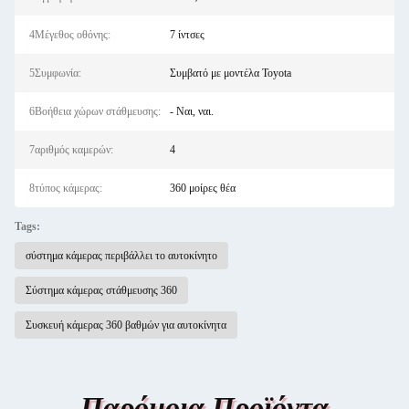
4Μέγεθος οθόνης:
7 ίντσες
5Συμφωνία:
Συμβατό με μοντέλα Toyota
6Βοήθεια χώρων στάθμευσης:
- Ναι, ναι.
7αριθμός καμερών:
4
8τύπος κάμερας:
360 μοίρες θέα
Tags:
σύστημα κάμερας περιβάλλει το αυτοκίνητο
Σύστημα κάμερας στάθμευσης 360
Συσκευή κάμερας 360 βαθμών για αυτοκίνητα
Παρόμοια Προϊόντα