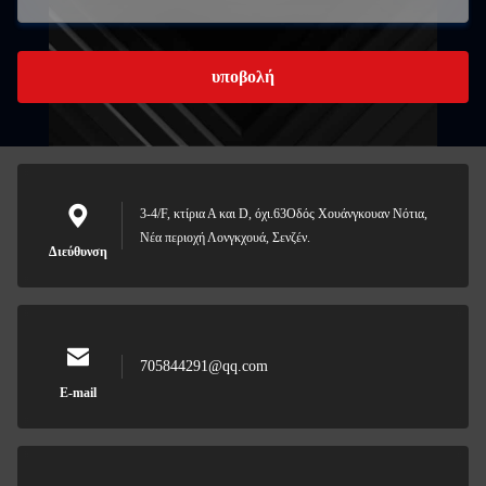
υποβολή
3-4/F, κτίρια Α και D, όχι.63Οδός Χουάνγκουαν Νότια,
Νέα περιοχή Λονγκχουά, Σενζέν.
Διεύθυνση
705844291@qq.com
E-mail