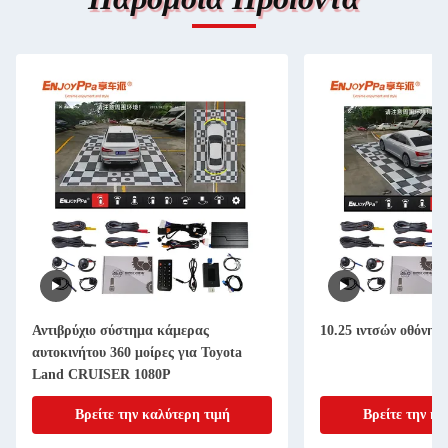
Αντιβρύχιο σύστημα κάμερας
10.25 ιντσών οθόνη 
αυτοκινήτου 360 μοίρες για Toyota
Land CRUISER 1080P
Βρείτε την καλύτερη τιμή
Βρείτε την κα