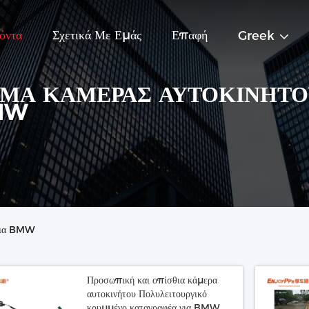
όντα
Σχετικά Με Εμάς
Επαφή
Greek
ΜΑ ΚΆΜΕΡΑΣ ΑΥΤΟΚΙΝΉΤΟ
MW
 για BMW
Προσωπική και οπίσθια κάμερα
αυτοκινήτου Πολυλειτουργικό
κρυμμένο καταγραφέα για BMW