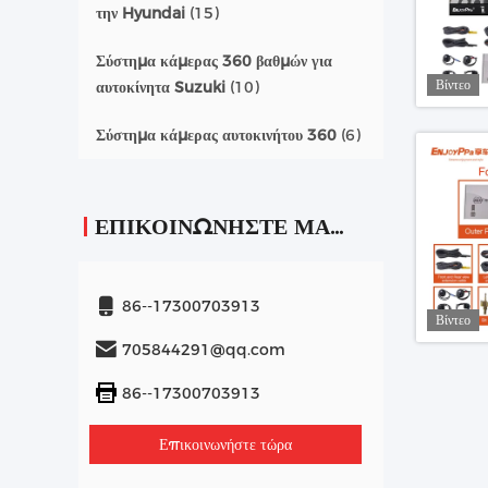
την Hyundai
(15)
Σύστημα κάμερας 360 βαθμών για
Βίντεο
αυτοκίνητα Suzuki
(10)
Σύστημα κάμερας αυτοκινήτου 360
(6)
ΕΠΙΚΟΙΝΩΝΉΣΤΕ ΜΑΖΊ ΜΑΣ
86--17300703913
Βίντεο
705844291@qq.com
86--17300703913
Επικοινωνήστε τώρα