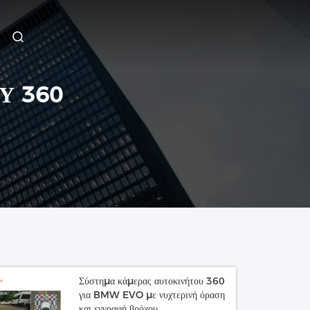
Υ 360
Σύστημα κάμερας αυτοκινήτου 360
για BMW EVO με νυχτερινή όραση
και εγγραφή βρόχου