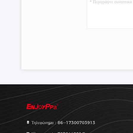
Τηλεφώνημα：86--17300703913