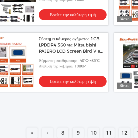
Βρείτε την καλύτερη τιμή
Βίντεο
Σύστημα κάμερας οχήματος 1GB
LPDDR4 360 για Mitsubishi
PAJERO LCD Screen Bird View
DVR
Θέρμανση αποθήκευσης: -40°C~+85°C
Ανάλυση της κάμερας: 1080P
Βρείτε την καλύτερη τιμή
Βίντεο
8
9
10
11
12