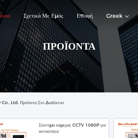
όντα
Σχετικά Με Εμάς
Επαφή
Greek
ΠΡΟΪΌΝΤΑ
o., Ltd. Προϊόντα Στο Διαδίκτυο
Σύστημα κάμερας CCTV 1080P για
αυτοκίνητα