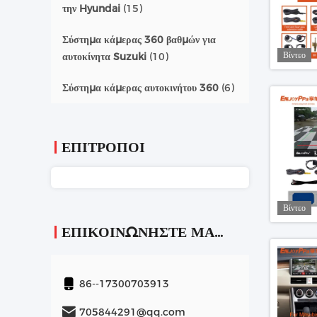
την Hyundai
(15)
Σύστημα κάμερας 360 βαθμών για
Βίντεο
αυτοκίνητα Suzuki
(10)
Σύστημα κάμερας αυτοκινήτου 360
(6)
ΕΠΙΤΡΟΠΟΙ
Βίντεο
ΕΠΙΚΟΙΝΩΝΉΣΤΕ ΜΑΖΊ ΜΑΣ
86--17300703913
705844291@qq.com