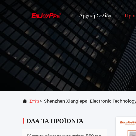
Αρχική Σελίδα
Προϊ
Σπίτι
>
Shenzhen Xianglepai Electronic Technology C
ΌΛΑ ΤΑ ΠΡΟΪΌΝΤΑ