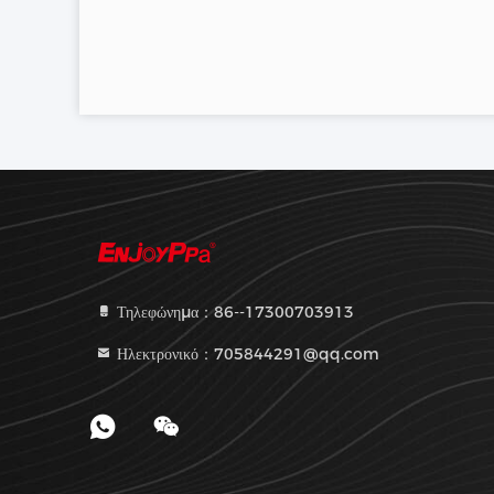
Τηλεφώνημα：86--17300703913
Ηλεκτρονικό：705844291@qq.com