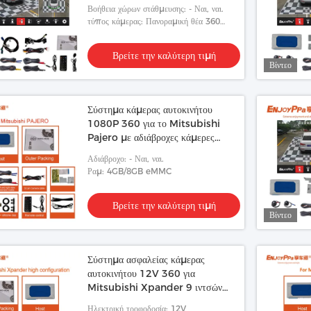
οδήγηση
Βοήθεια χώρων στάθμευσης: - Ναι, ναι.
τύπος κάμερας: Πανοραμική θέα 360
μοιρών
Βρείτε την καλύτερη τιμή
Βίντεο
Σύστημα κάμερας αυτοκινήτου
1080P 360 για το Mitsubishi
Pajero με αδιάβροχες κάμερες
νυχτερινής όρασης
Αδιάβροχο: - Ναι, ναι.
Ραμ: 4GB/8GB eMMC
Βρείτε την καλύτερη τιμή
Βίντεο
Σύστημα ασφαλείας κάμερας
αυτοκινήτου 12V 360 για
Mitsubishi Xpander 9 ιντσών
Βοήθεια στάθμευσης
Ηλεκτρική τροφοδοσία: 12V