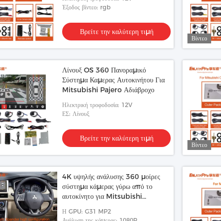
Έξοδος βίντεο: rgb
Βρείτε την καλύτερη τιμή
Βίντεο
Λίνουξ OS 360 Πανοραμικό
Σύστημα Καμερας Αυτοκινήτου Για
Mitsubishi Pajero Αδιάβροχο
Ηλεκτρική τροφοδοσία: 12V
ΕΣ: Λίνουξ
Βρείτε την καλύτερη τιμή
Βίντεο
4K υψηλής ανάλυσης 360 μοίρες
σύστημα κάμερας γύρω από το
αυτοκίνητο για Mitsubishi
Xpander
Η GPU: G31 MP2
Ανάλυση της κάμερας: 1080P