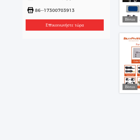
86--17300703913
Βίντεο
Επικοινωνήστε τώρα
Βίντεο